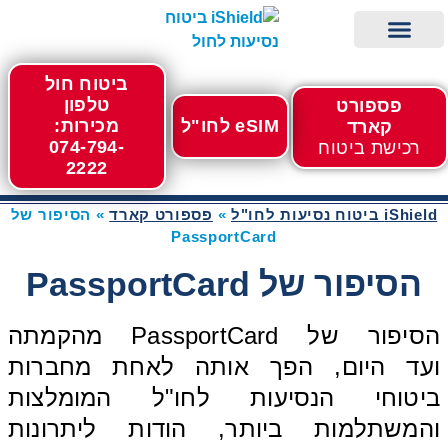
ביטוח חול
eSIM לחול
iShield ביטוח נסיעות לחו"ל
פספורט קארד
מידע לנוסע
רכישה מהירה
מגזין נופשים וטיסות
טלפון
פספורט
eSIM לחו"ל
מכירות:
קארד
074-794-
רכישת ביטוח
2222
iShield ביטוח נסיעות לחו"ל
»
פספורט קארד
»
הסיפור של
PassportCard
הסיפור של PassportCard
הסיפור של PassportCard מהקמתה
ועד היום, הפך אותה לאחת מחברות
ביטוחי הנסיעות לחו"ל המומלצות
והמשתלמות ביותר, הודות ליתרונות