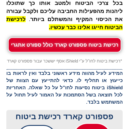
בכל צרכי הביטוח ולמטב אותו כך שתוכלו
ליהנות מהפעילות החביבה עליכם ולקבל עבורה
את הכיסוי המקיף והמשתלם ביותר
.
לרכישת
הביטוח חייגו אלינו כבר עכשיו.
רכישת ביטוח פספורט קארד כולל ספורט אתגרי
*רכישת ביטוח לחו"ל ע"י iShield אסף יששכר עבור פספורט קארד
המידע לעיל מהווה מידע ראשוני בלבד ואין לראות בו
כייעוץ או תחליף לו. כדאי להתייעץ עם הצוות של
iShield ביטוח נסיעות לחו"ל על כל שאלה. האחריות
לכל תוצאה בשל הסתמכות על האמור לעיל תחול על
המשתמש בלבד.
פספורט קארד רכישת ביטוח