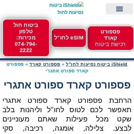
ביטוח חול
eSIM לחול
iShield ביטוח נסיעות לחו"ל
פספורט קארד
מידע לנוסע
רכישה מהירה
מגזין נופשים וטיסות
טלפון
פספורט
eSIM לחו"ל
מכירות:
קארד
074-794-
רכישת ביטוח
2222
iShield ביטוח נסיעות לחו"ל
»
פספורט קארד
»
פספורט
קארד ספורט אתגרי
פספורט קארד ספורט אתגרי
הרחבת פספורט קארד ספורט אתגרי
תאפשר לכם לטוס לחו"ל וליהנות בלב
שקט מכל פעילות שאתם מעוניינים
לבצע. צלילה, אומגה, רכיבה, סקי