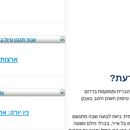
ארצות 
דעת?
ה בכל ארצות הברית וממוקמת בדרום
 החוף המערבי. כבר מרגע הנחיתה (כעבור 15 שעות טיסה) חשים היטב באבק
ניו יורק: 
מית. כיאה לבועה שבה מתגשם
 בל אייר, בברלי הילס וסנטה