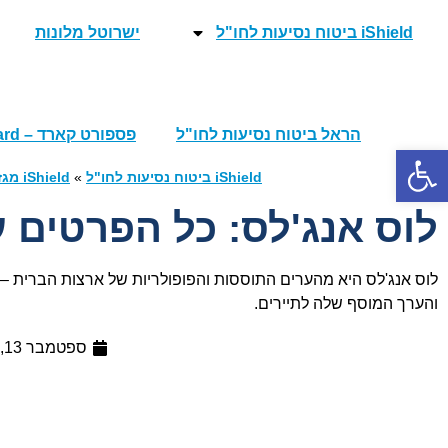
iShield ביטוח נסיעות לחו"ל
ישרוטל מלונות
הראל ביטוח נסיעות לחו"ל
פספורט קארד – PassportCard ביטוח נסיעות
פתח סרגל נגישות
iShield ביטוח נסיעות לחו"ל
»
iShield מגזין נופשים וטיסות
לוס אנג'לס: כל הפרטים 
לוס אנג'לס היא מהערים התוססות והפופולריות של ארצות הברית – ש
והערך המוסף שלה לתיירים.
ספטמבר 13, 2023