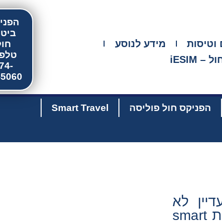
הפני
ביטו
מידע לנוסע
חול
טלפו
74-
45060
הפניקס חול פוליסה
Smart Travel
דיין לא
הכרתם אותה? - הגיע הזמן להכיר. בואו לקרוא הכל על אפליקציית smart