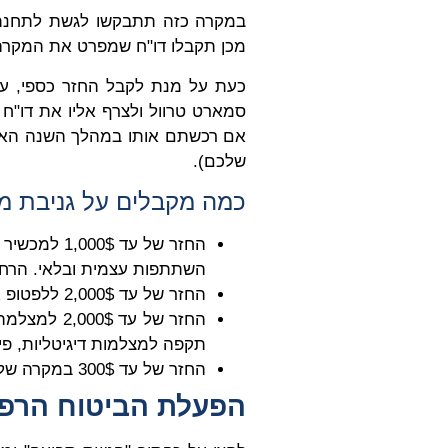
במקרה כזה תתבקשו לגשת לתחנת 
מכן תקבלו דו"ח שמפרט את המקרה ו
כעת על מנת לקבל החזר כספי, על
סמארט טרוול ולצרף אליו את דו"
אם רכשתם אותו במהלך השנה האחר
שלכם).
כמה מקבלים על גניבת מכ
השתתפות עצמית ובלאי. הרחב
החזר של עד 2,000$ ללפטופ או טאבלט, בניכוי דמי השתתפות עצמית ובלאי.
החזר של עד 
תקפה למצלמות דיגיטליות, פילם
החזר של עד 300$ במקרה של גניבת המכשיר מכלי רכב.
הפעלת הביטוח הרפו