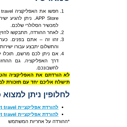
APP Store. ניתן לה
למכשיר הסלולרי שלכם.
לאחר ההורדה, תתבקשו להזין
זהו זה – אתם בפנים. כעת ת
והתשלום יתבצע עבורו ישירות 
אם ניתן לכם מרשם, תוכלו 
דרך האפליקציה. גם ההחזר
לחשבונכם.
לא הורדתם את האפליקציה והט
תישלח אליכם יחד עם תזכורת למייל 24 שעות לפני מועד 
לחלופין ניתן למצוא 
להורדת אפליקציית smart travel לאנדרואיד
להורדת אפליקציית smart travel לאייפון
*ההורדה על אחריות המשתמש