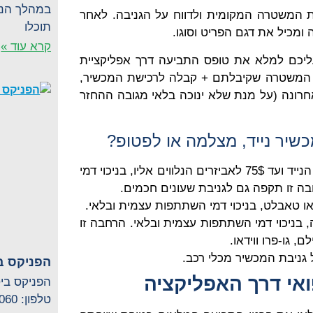
במהלך הנס
המשטרה המקומית ולדווח על הגניבה. לאחר
תוכלו
מכיל את דגם הפריט וסוגו.
קרא עוד »
יכם למלא את טופס התביעה דרך אפליקציית
ח המשטרה שקיבלתם + קבלה לרכישת המכשיר,
ונה (על מנת שלא ינוכה בלאי מגובה ההחזר
שיר נייד, מצלמה או לפטופ?
החזר של עד 1,000$ למכשיר הנייד ועד 75$ לאביזרים הנלווים אליו, בניכוי דמי
ה זו תקפה גם לגניבת שעונים חכמים.
2,000$ למצלמה, בניכוי דמי השתתפות עצמית ובלאי. הרחבה זו
, גו-פרו ווידאו.
הפניקס בי
אי דרך האפליקציה
הפניקס ביט