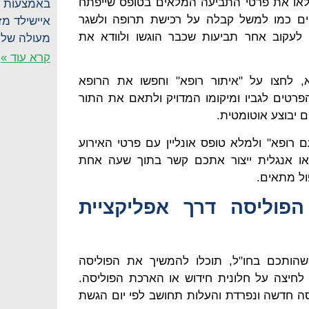
לאו את פרטי התביעה המלאים בטופס שייפתח
באמצעות ס
ים כמו למשל קבלה על רכישת תרופה ולשגר
איישילד מז
 לעקוב אחר תביעות שכבר הוגשו ולוודא את
מעולה של 
קרא עוד »
, לחצו על "איתור רופא" וחפשו את הרופא
רטים לגביו ומיקומו המדויק ולתאם את התור
 יבוצע אוטומטית.
 רופא" ולמלא טופס אונליין עם פרטי האירוע
או אנגלית ייצור אתכם קשר בתוך שעה אחת
ול מתאים.
פוליסה דרך אפליקציית
הותכם בחו"ל, תוכלו להמשיך את הפוליסה
לחיצה על חלונית חידוש או הארכת הפוליסה.
יסה חדשה ונפרדת והעלות תחושב לפי יום הגשת