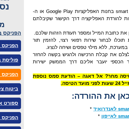
נסי
חפשו את האפליקציה smart travel בחנות האפליקציות Google Play או ה-
גיע ישירות להורדת האפליקציה דרך הקישור שקיבלתם
מי
הפניקס בי
 את כתובת המייל ומספר תעודת הזהות שלכם.
וכלו לבחור שירות רפואי רצוי, להזמין תור
הפניקס ב
במערכת, ללא מילוי טפסים ושיחה לנציג.
לצלם את קבלת הרכישה ולהגיש בקשה להחזר
פוליסת ב
 הכספי יועבר אליכם דרך הממשק ישירות
הפניקס 
יסה מחר? אל דאגה – הודעת סמס נוספת
הטיסה.
ביטוח צל
כאן את ההורדה:
ספורט א
*
*
הפניקס ב