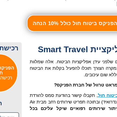
יקס ביטוח חול כולל 10% הנחה
רכישת 
Smart Trav
 שלפני עידן אפליקציות הביטוח. אלה שמלוות
הפניקס
קרה הצורך תוכלו להפעיל בקלות את הביטוח
חו
ללא שום עיכובים.
רכישה 
מראט טרוול של חברת הפניקס?
יטוח חול
, תקבלו קישור בהודעת סמס להורדת
האפליקצייה לנייד (למכשירי אפל ואנדרואיד) ובתוכה תפריט שירותים רחב מבית Air
ר
תור שירותים רפואיים שיקל עליכם בכל