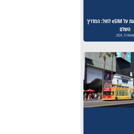
כל מה שצריך לדעת על eSIM לחול: המדריך
השלם
וגוסט 13, 2024