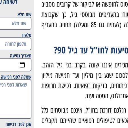
לשיחה עם
טוס לחופשה או לביקור של קרובים מסביב
וח בתעריפים מבוססי גיל, כך שקבוצת
שם מלא
הנוסעים שגילה 80 ומעלה (לעתים גם 85 ומעלה) תחויב בתעריף
טלפון
עות לחו"ל עד גיל 90?
תאריך נסיעה
כירים איננו שונה בקרב בני גיל הזהב.
לסכום שנע בין מיליון ועד חמישה מיליון
שאלה לפני רכישה
יתוחים, בדיקות רפואיות, רכישת תרופות
אמבולנס, הטסה ועוד.
רגלכם דורכת בחו"ל, אינכם מבוטחים כלל
כאים לטיפולים רפואיים שהייתם מקבלים
אכן לפני רכישה