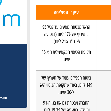
עיקרי הפוליסה
הראל מבטחת נוסעים עד לגיל 95
בתעריף של 17$ ליום (בנסיעה
לארה"ב 21$ ליום).
תקופת הכיסוי המקסימלית היא 15
ימים.
ביטוח הפניקס עומד על תעריף של
14$ ליום, בעוד שתקופת הכיסוי היא
ל-30 ימים.
esim לחול – Esim
החברה מבטחת גם את בני ה-91
א
ומעלה, בתעריף של 19.7$ ליום.