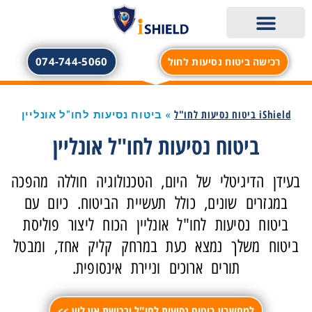
074-744-5060
רכישה ביטוח נסיעות לחול
iShield – ביטוח נסיעות לחו"ל
iShield מגזין נופשים וטיסות
פספורט קארד | PassportCard ביטוח חול
eSIM לחול – iESIM
iShield ביטוח נסיעות לחו"ל
»
ביטוח נסיעות לחו"ל אונליין
ביטוח נסיעות לחו"ל אונליין
בעידן הדיגיטלי של היום, הטכנולוגיה חוללה מהפכה
במגזרים שונים, כולל תעשיית הביטוח. כיום עם
ביטוח נסיעות לחו"ל אונליין הכוח ליצור פוליסת
ביטוח משלך נמצא כעת במרחק קליק אחד, ומבטל
תורים ארוכים וניירת אינסופית.
למחשבון ביטוח נסיעות לחו"ל ורכישת און ליין >>