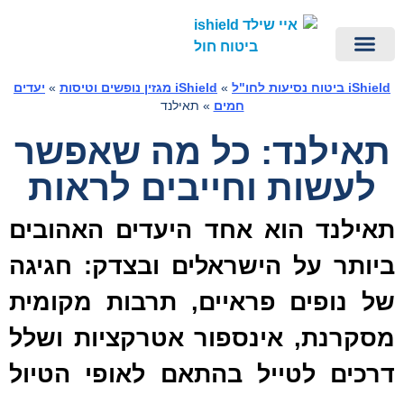
ביטוח ביטול טיסה מכל סיבה
iShield – ביטוח נסיעות לחו"ל
eSIM לחול – iESIM
ביטוח נסיעות לחו"ל ברכישה מהירה
פספורט קארד | PassportCard ביטוח חול
ביטוח חו"ל – יצירת קשר
הראל ביטוח נסיעות לחו"ל
הפניקס ביטוח נסיעות לחו"ל
iShield מגזין נופשים וטיסות
iSh ביטוח נסיעות לחו"ל
»
iShield מגזין נופשים וטיסות
»
יעדים
חמים
»
תאילנד
אילנד: כל מה שאפשר
לעשות וחייבים לראות
אילנד הוא אחד היעדים האהובים
יותר על הישראלים ובצדק: חגיגה
ל נופים פראיים, תרבות מקומית
סקרנת, אינספור אטרקציות ושלל
רכים לטייל בהתאם לאופי הטיול