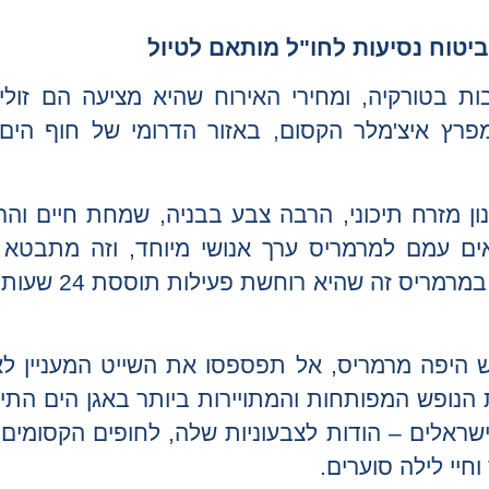
יטוח נסיעות לחו"ל מותאם לטיול
ת בטורקיה, ומחירי האירוח שהיא מציעה הם זולי
פרץ איצ'מלר הקסום, באזור הדרומי של חוף הים 
נון מזרח תיכוני, הרבה צבע בבניה, שמחת חיים וה
אים עמם למרמריס ערך אנושי מיוחד, וזה מתבטא
בגדים וערב רב של תרבויות ושפות. מה שכיף
 היפה מרמריס, אל תפספסו את השייט המעניין לאי
ת הנופש המפותחות והמתויירות ביותר באגן הים התיכו
שראלים – הודות לצבעוניות שלה, לחופים הקסומים
וחיי לילה סוערים.