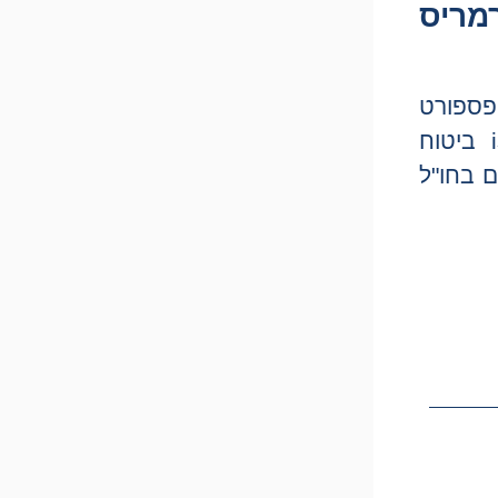
מריס
 של פספורט
קארד, הפניקס smart travel, הראל first class, במחיר המשתלם ביותר בישראל, אנחנו ב-ishield ביטוח
ם בחו"ל