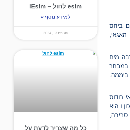
esim לחול – iEsim
למידע נוסף »
ם ביחס
אוגוסט 13, 2024
האגאי,
רבה מים
 במבחר
 במרמריס זה שהיא רוחשת פעילות תוססת 24 שעות ביממה.
 רודוס
ן ו היא
 סביבה,
כל מה שצריך לדעת על