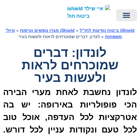
ביטוח ביטול טיסה מכל סיבה
iShield – ביטוח נסיעות לחו"ל
eSIM לחול – iESIM
ביטוח נסיעות לחו"ל ברכישה מהירה
פספורט קארד | PassportCard ביטוח חול
ביטוח חו"ל – יצירת קשר
הראל ביטוח נסיעות לחו"ל
הפניקס ביטוח נסיעות לחו"ל
iShield מגזין נופשים וטיסות
iShie ביטוח נסיעות לחו"ל
»
iShield מגזין נופשים וטיסות
»
טיולי
משפחות
»
לונדון: דברים שמוכרחים לראות ולעשות בעיר
לונדון: דברים
שמוכרחים לראות
ולעשות בעיר
ונדון נחשבת לאחת מערי הבירה
כי פופולריות באירופה: יש בה
טרקציות לכל העדפה, אוכל טוב
כל טעם ונקודות עניין לכל דורש.