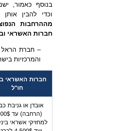
בנוסף כאמור, ישנ
וכדי להבין אותן 
מההרחבות הנפוצ
חברות האשראי וב
– חברת הראל נ
והמרכזיות בישר
חברות האשראי בי
חו"ל
אובדן או גניבת כב
(הרחבה) עד
למחזיקי אשראי בינל
ועד 4,500$ ל