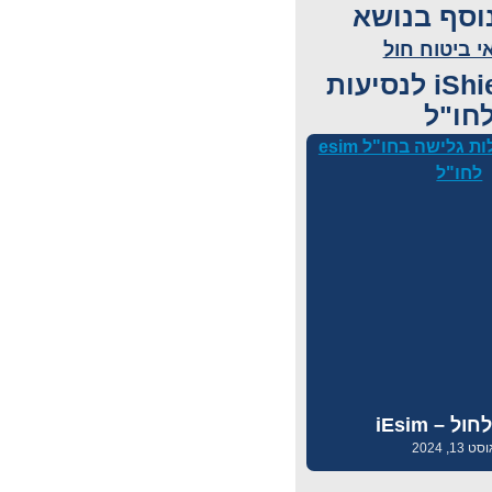
וסף בנושא
 ביטוח חול
מגזין iShield לנסיעות
חו"ל
 13, 2024