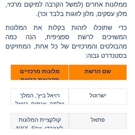
ממלונות אחרים (למשל הקרבה למיקום מרכזי,
מלון עסקים, מלון לזוגות בלבד וכו').
כדי שתוכלו לזהות בקלות את המלונות
המשויכים לרשת ספציפית, הנה כמה
מהבולטים והמרכזיים של כל אחת, המחזיקים
בסטנדרט גבוה:
שם הרשת
מלונות מרכזיים
מקבוצת הרשת
ישרוטל
רויאל ביץ', המלך
שלמה, אגמים, רויאל
גרדן, יערות הכרמל, סי
פתאל
קולקציית המלונות
טאואר.
לאונרדו, NYX, Star