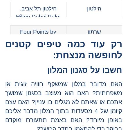
Inn, הרודס.
הילטון
הילטון תל אביב,
Hilton Dubai Palm
Jumeirah, Hilton
שרתון
Four Points by
London Wembley,
Sheraton Coral
Hilton Niagara Falls.
רק עוד כמה טיפים קטנים
Gables,
לחופשה מנצחת:
Sheraton Abu Dhabi
בסט ווסטרן
Best Western
Hotel & Resort,
חשבו על סגנון המלון
Premier, Magnolia
Sheraton Batumi
Pointe, BW
האם מדובר במלון שמשקף חוויה זוגית או
Hotel, Sheraton
Signature
משפחתית? האם הוא מעוצב בסגנון שמושך
Rhodes Resort.
Collection, Crown
אתכם או שאתם לא מגלים בו עניין? האם עצם
Columbia Hotel,
קיומן של 4 מסעדות בתוך המלון מדבר אליכם
Zante Park Resort
באופן מיוחד? האם באמת תתעוררו מוקדם
& Spa.
בבוקר כדי להתאמן בחדר הכושר?