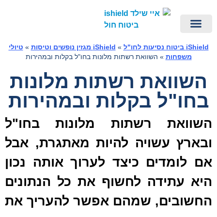
ביטוח ביטול טיסה מכל סיבה
iShield – ביטוח נסיעות לחו"ל
eSIM לחול – iESIM
ביטוח נסיעות לחו"ל ברכישה מהירה
פספורט קארד | PassportCard ביטוח חול
ביטוח חו"ל – יצירת קשר
הראל ביטוח נסיעות לחו"ל
הפניקס ביטוח נסיעות לחו"ל
iShield מגזין נופשים וטיסות
iShie ביטוח נסיעות לחו"ל
»
iShield מגזין נופשים וטיסות
»
טיולי
משפחות
»
השוואת רשתות מלונות בחו"ל בקלות ובמהירות
שוואת רשתות מלונות
חו"ל בקלות ובמהירות
שוואת רשתות מלונות בחו"ל
בארץ עשויה להיות מאתגרת, אבל
ם לומדים כיצד לערוך אותה נכון
יא עתידה לחשוף את כל הנתונים
חשובים, שמהם אפשר להעריך את