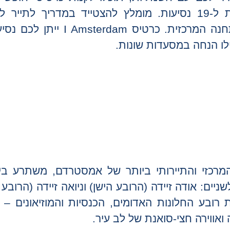
כרטיסים לשלושה ימים וגם כרטיסייה מוזלת ל-19 נסיעות. מומלץ להצטייד במדריך 
ציבורית בעיר אמסטרדם, שמחלקים מול התחנה המרכזית. כרטיס 
ילו הנחה במסעדות שונות.
מרכזי והתיירותי ביותר של אמסטרדם, משתרע בי
ים: אודה זיידה (הרובע הישן) וניואה זיידה (הרובע
 רובע החלונות האדומים, הכנסיות והמוזיאונים –
אווירה חצי-סואנת של לב עיר.