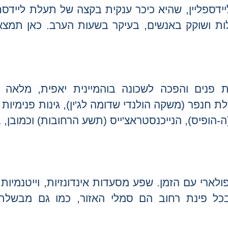
יידספליין, שהיא כיכר ענקית בקצה של תעלת ליידס
ות ושוקק באנשים, בעיקר בשעות הערב. כאן תמצאו
 פנים והפכה לשכונה בוהמיינית יאפית, מלאה ב
לת חנפר (משקה הולנדי שדומה לג'ין), גינות פנימיות 
פיס), הנייכנסטראצ'ייס (תשע הרחובות) וכמובן, 
לארי עם הזמן. שפע מסעדות אינדונזיות, וייטנמיות ו
 בכל פינת רחוב הם סמלי האזור, כמו גם מבשלת