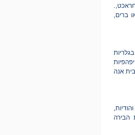
חראכט,.
 ברים,
גלריות
יפהפיות
בית אנה
הודיות,
 הבירה