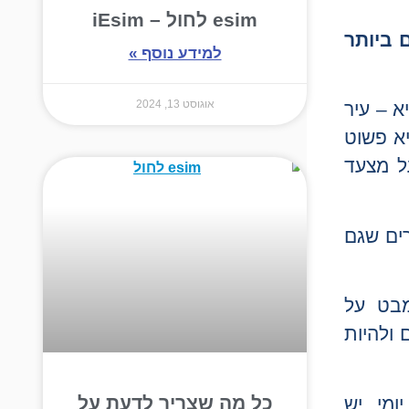
esim לחול – iEsim
 ביותר
למידע נוסף »
אוגוסט 13, 2024
א – עיר
יא פשוט
ל מצעד
בליידספליין, יש מקרים שגם
 ב-20 דקות, ותעניק מבט על
 ולהיות
כל מה שצריך לדעת על
ומי, יש