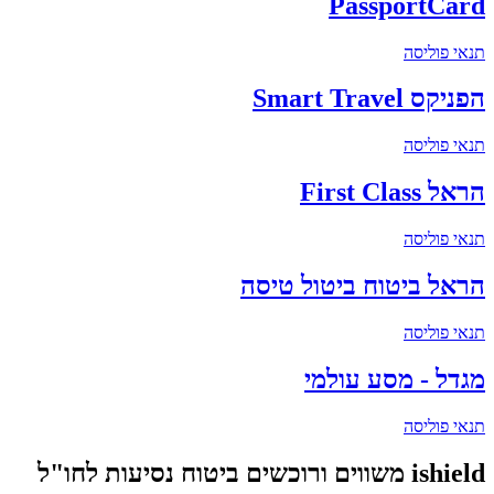
PassportCard
תנאי פוליסה
הפניקס Smart Travel
תנאי פוליסה
הראל First Class
תנאי פוליסה
הראל ביטוח ביטול טיסה
תנאי פוליסה
מגדל - מסע עולמי
תנאי פוליסה
ishield משווים ורוכשים ביטוח נסיעות לחו"ל​